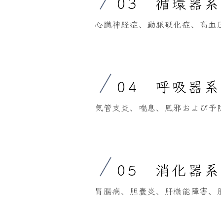
03 循環器
心臓神経症、動脈硬化症、高血
04 呼吸器
気管支炎、喘息、風邪および予
05 消化器
胃腸病、胆嚢炎、肝機能障害、