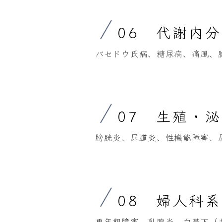
06 代謝内
バセドウ氏病、糖尿病、痛風、
07 生殖・
膀胱炎、尿道炎、性機能障害、
08 婦人科
更年期障害、乳腺炎、白帯下（