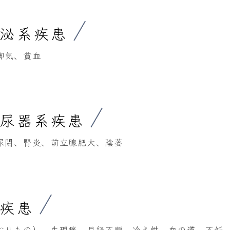
分泌系疾患
脚気、貧血
泌尿器系疾患
尿閉、腎炎、前立腺肥大、陰萎
系疾患
おりもの）、生理痛、月経不順、冷え性、血の道、不妊