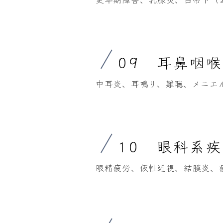
09 耳鼻咽
中耳炎、耳鳴り、難聴、メニエ
10 眼科系
眼精疲労、仮性近視、結膜炎、