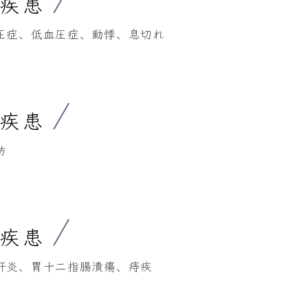
系疾患
圧症、低血圧症、動悸、息切れ
系疾患
防
系疾患
肝炎、胃十二指腸潰瘍、痔疾