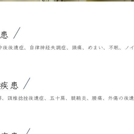
疾患
中後後遺症、自律神経失調症、頭痛、めまい、不眠、ノ
系疾患
群、頸椎捻挫後遺症、五十肩、腱鞘炎、腰痛、外傷の後