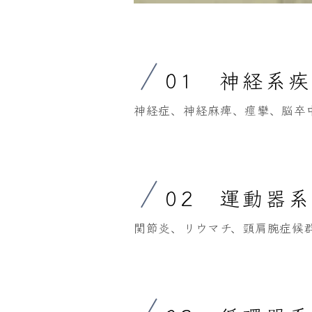
01 神経系
神経症、神経麻痺、痙攣、脳卒
02 運動器
関節炎、リウマチ、頸肩腕症候