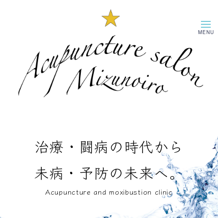
治療・闘病の時代から
未病・予防の未来へ。
Acupuncture and moxibustion clinic