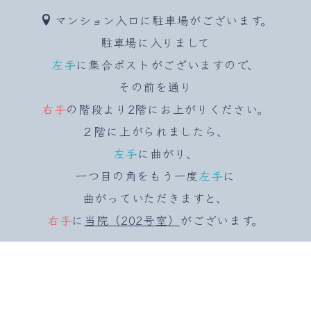
マンション入口に駐車場がございます。
駐車場に入りまして
左手
に集合ポストがございますので、
その前を通り
右手
の階段より2階にお上がりください。
２階に上がられましたら、
左手
に曲がり、
一つ目の角をもう一度
左手
に
曲がっていただきますと、
右手
に
当院（202号室）
がございます。