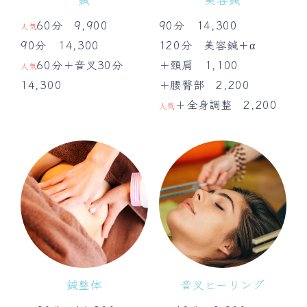
60分 9,900
90分 14,300
人気
90分 14,300
120分 美容鍼＋α
60分＋音叉30分
＋頸肩 1,100
人気
14,300
＋腰臀部 2,200
＋全身調整 2,200
人気
鍼整体
音叉ヒーリング