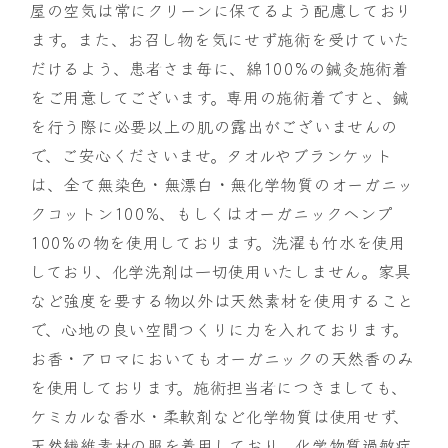
屋の空気は常にクリーンに保てるよう配慮しており
ます。また、お召し物を気にせず施術を受けていた
だけるよう、患者さま毎に、綿100%の鍼灸施術着
をご用意してございます。専用の施術着ですと、鍼
を行う際に必要以上の肌の露出がございませんの
で、ご安心くださいませ。タオルやブランケット
は、全て無染色・無漂白・無化学物質のオーガニッ
クコットン100%、もしくはオーガニックヘンプ
100%の物を使用しております。洗濯も竹水を使用
しており、化学洗剤は一切使用いたしません。家具
など強度を要する物以外は天然素材を使用すること
で、心地の良い空間つくりに力を入れております。
お香・アロマにおいてもオーガニックの天然香のみ
を使用しております。施術担当者につきましても、
ケミカルな香水・柔軟剤など化学物質は使用せず、
天然繊維素材の服を着用しており、化学物質過敏症