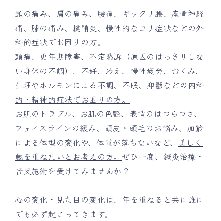
頸の痛み、肩の痛み、腰痛、ギックリ腰、座骨神経
痛、膝の痛み、腱鞘炎、慢性的なコリ症状などの
外
科的症状でお困りの方。
頭痛、更年期障害、不定愁訴（原因のはっきりしな
い身体の不調）、不妊、冷え、慢性疲労、むくみ、
生理やホルモンによる不調、不眠、抑鬱などの
内科
的・精神的症状でお困りの方。
お肌のトラブル、お肌の色艶、表情のはつらつさ、
フェイスラインの緩み、頭皮・頭毛のお悩み、加齢
による体型の変化や、体重が落ちないなど、
美しく
歳を重ねたいとお考えの方。
ぜひ一度、鍼灸治療・
音叉施術を受けてみませんか？
心の変化・見た目の変化は、年を重ねると共に誰に
でも必ず起こってきます。